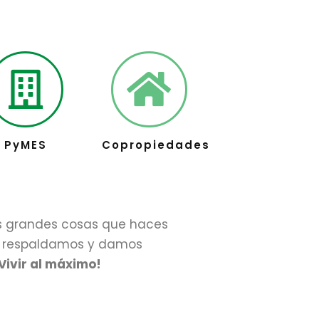
PyMES
Copropiedades
s grandes cosas que haces
te respaldamos y damos
Vivir al máximo!
itionrolex.com/35