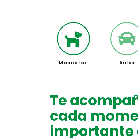
Mascotas
Autos
Te acompa
cada mome
importante 