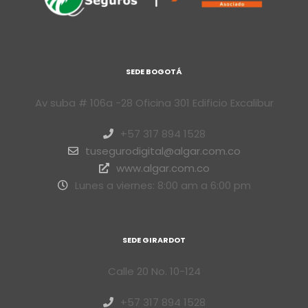
SEDE BOGOTÁ
Av suba # 106a -28 Oficina 301 Edificio Excalibur
+57 317 894 1528
tusegurodigital@algar.com.co
www.algar.com.co
Lunes a viernes: 8:00 am a 6:00 pm
SEDE GIRARDOT
Calle 20 No. 10-124
+57 317 894 1528