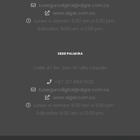
tusegurodigital@algar.com.co
www.algar.com.co
Lunes a viernes: 8:00 am a 6:00 pm
Sábados: 8:00 am a 2:00 pm
SEDE PALMIRA
Calle 47 No. 34c-61 Villa Claudia
+57 317 894 1528
tusegurodigital@algar.com.co
www.algar.com.co
Lunes a viernes: 8:00 am a 5:00 pm
Sábados: 8:00 am a 12:00 pm