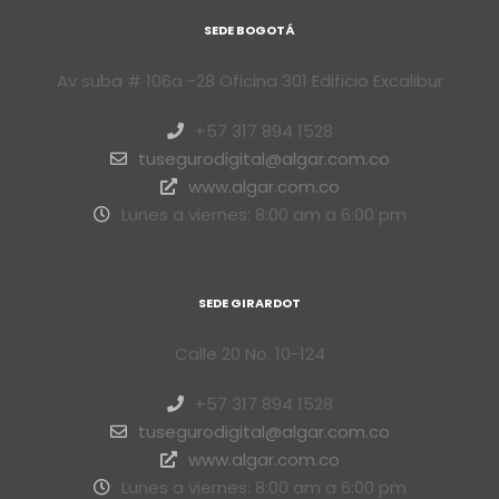
SEDE BOGOTÁ
Av suba # 106a -28 Oficina 301 Edificio Excalibur
+57 317 894 1528
tusegurodigital@algar.com.co
www.algar.com.co
Lunes a viernes: 8:00 am a 6:00 pm
SEDE GIRARDOT
Calle 20 No. 10-124
+57 317 894 1528
tusegurodigital@algar.com.co
www.algar.com.co
Lunes a viernes: 8:00 am a 6:00 pm