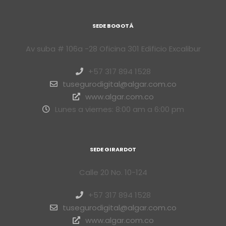
SEDE BOGOTÁ
Av suba # 106a -28 Oficina 301 Edificio Excalibur
+57 317 894 1528
tusegurodigital@algar.com.co
www.algar.com.co
Lunes a viernes: 8:00 am a 6:00 pm
SEDE GIRARDOT
Calle 20 No. 10-124
+57 317 894 1528
tusegurodigital@algar.com.co
www.algar.com.co