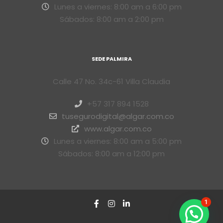
Lunes a viernes: 8:00 am a 6:00 pm
Sábados: 8:00 am a 2:00 pm
SEDE PALMIRA
Calle 47 No. 34c-61 Villa Claudia
+57 317 894 1528
tusegurodigital@algar.com.co
www.algar.com.co
Lunes a viernes: 8:00 am a 5:00 pm
Sábados: 8:00 am a 12:00 pm
1