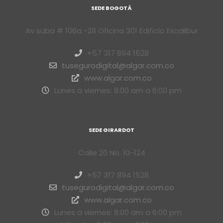
SEDE BOGOTÁ
Av suba # 106a -28 Oficina 301 Edificio Excalibur
+57 317 894 1528
tusegurodigital@algar.com.co
www.algar.com.co
Lunes a viernes: 8:00 am a 6:00 pm
SEDE GIRARDOT
Calle 20 No. 10-124
+57 317 894 1528
tusegurodigital@algar.com.co
www.algar.com.co
Lunes a viernes: 8:00 am a 6:00 pm