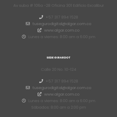
Av suba # 106a -28 Oficina 301 Edificio Excalibur
+57 317 894 1528
tusegurodigital@algar.com.co
www.algar.com.co
Lunes a viernes: 8:00 am a 6:00 pm
SEDE GIRARDOT
Calle 20 No. 10-124
+57 317 894 1528
tusegurodigital@algar.com.co
www.algar.com.co
Lunes a viernes: 8:00 am a 6:00 pm
Sábados: 8:00 am a 2:00 pm