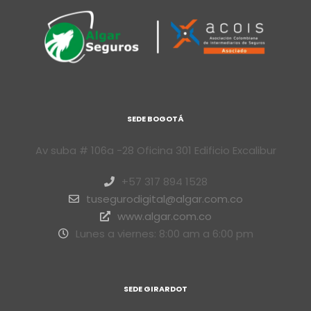
SEDE BOGOTÁ
Av suba # 106a -28 Oficina 301 Edificio Excalibur
+57 317 894 1528
tusegurodigital@algar.com.co
www.algar.com.co
Lunes a viernes: 8:00 am a 6:00 pm
SEDE GIRARDOT