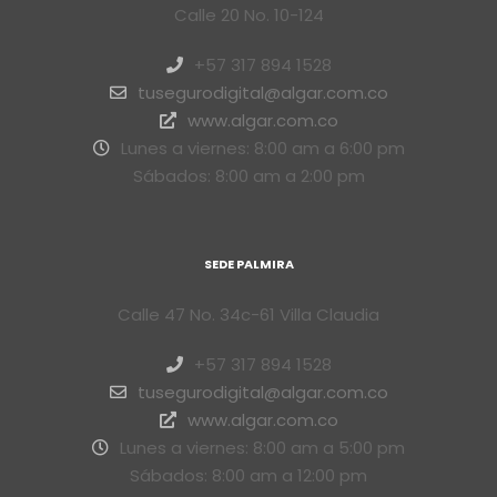
Calle 20 No. 10-124
+57 317 894 1528
tusegurodigital@algar.com.co
www.algar.com.co
Lunes a viernes: 8:00 am a 6:00 pm
Sábados: 8:00 am a 2:00 pm
SEDE PALMIRA
Calle 47 No. 34c-61 Villa Claudia
+57 317 894 1528
tusegurodigital@algar.com.co
www.algar.com.co
Lunes a viernes: 8:00 am a 5:00 pm
Sábados: 8:00 am a 12:00 pm