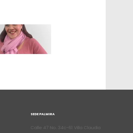
SEDE PALMIRA
Calle 47 No. 34c-61 Villa Claudia