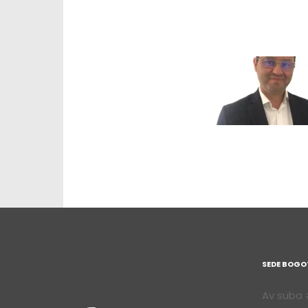
SEDE BOGO
Av suba #