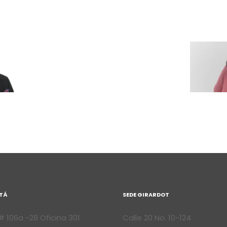
TÁ
SEDE GIRARDOT
 106a -28 Oficina 301
Calle 20 No. 10-124