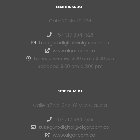
SEDE GIRARDOT
Calle 20 No. 10-124
+57 317 894 1528
tusegurodigital@algar.com.co
www.algar.com.co
Lunes a viernes: 8:00 am a 6:00 pm
Sábados: 8:00 am a 2:00 pm
SEDE PALMIRA
Calle 47 No. 34c-61 Villa Claudia
+57 317 894 1528
tusegurodigital@algar.com.co
www.algar.com.co