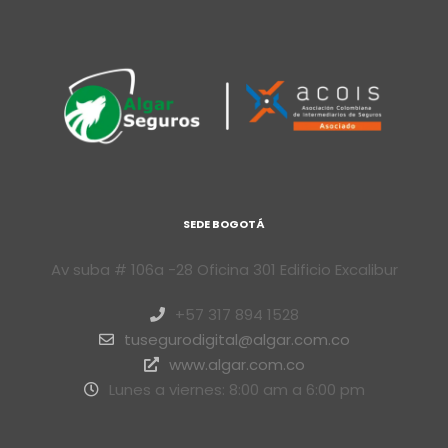
SEDE BOGOTÁ
Av suba # 106a -28 Oficina 301 Edificio Excalibur
+57 317 894 1528
tusegurodigital@algar.com.co
www.algar.com.co
Lunes a viernes: 8:00 am a 6:00 pm