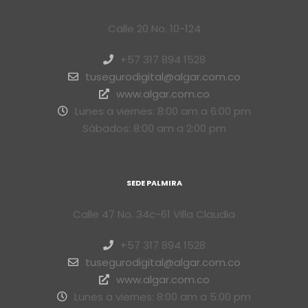
Calle 20 No. 10-124
+57 317 894 1528
tusegurodigital@algar.com.co
www.algar.com.co
Lunes a viernes: 8:00 am a 6:00 pm
Sábados: 8:00 am a 2:00 pm
SEDE PALMIRA
Calle 47 No. 34c-61 Villa Claudia
+57 317 894 1528
tusegurodigital@algar.com.co
www.algar.com.co
Lunes a viernes: 8:00 am a 5:00 pm