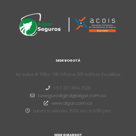
SEDE BOGOTÁ
Av suba # 106a -28 Oficina 301 Edificio Excalibur
+57 317 894 1528
tusegurodigital@algar.com.co
www.algar.com.co
Lunes a viernes: 8:00 am a 6:00 pm
SEDE GIRARDOT