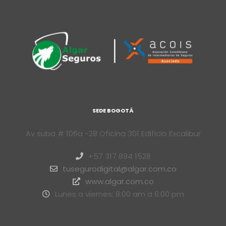
SEDE BOGOTÁ
Av suba # 106a -28 Oficina 301 Edificio Excalibur
+57 317 894 1528
tusegurodigital@algar.com.co
www.algar.com.co
Lunes a viernes: 8:00 am a 6:00 pm