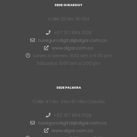
SEDE GIRARDOT
Calle 20 No. 10-124
+57 317 894 1528
tusegurodigital@algar.com.co
www.algar.com.co
Lunes a viernes: 8:00 am a 6:00 pm
Sábados: 8:00 am a 2:00 pm
SEDE PALMIRA
Calle 47 No. 34c-61 Villa Claudia
+57 317 894 1528
tusegurodigital@algar.com.co
www.algar.com.co