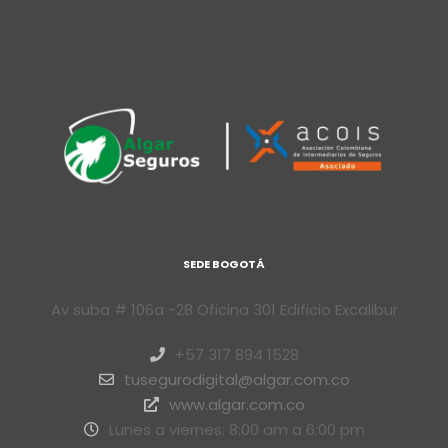
SEDE BOGOTÁ
Av suba # 106a -28 Oficina 301 Edificio Excalibur
+57 317 894 1528
tusegurodigital@algar.com.co
www.algar.com.co
Lunes a viernes: 8:00 am a 6:00 pm