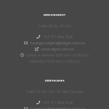
SEDE GIRARDOT
Calle 20 No. 10-124
+57 317 894 1528
tusegurodigital@algar.com.co
www.algar.com.co
Lunes a viernes: 8:00 am a 6:00 pm
Sábados: 8:00 am a 2:00 pm
SEDE PALMIRA
Calle 47 No. 34c-61 Villa Claudia
+57 317 894 1528
tusegurodigital@algar.com.co