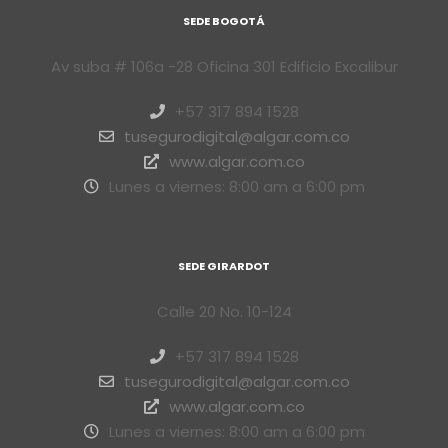
SEDE BOGOTÁ
Av suba # 106a -28 Oficina 301 Edificio Excalibur
+57 317 894 1528
tusegurodigital@algar.com.co
www.algar.com.co
Lunes a viernes: 8:00 am a 6:00 pm
SEDE GIRARDOT
Calle 20 No. 10-124
+57 317 894 1528
tusegurodigital@algar.com.co
www.algar.com.co
Lunes a viernes: 8:00 am a 6:00 pm