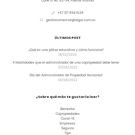
Calle 13 No. 62-34, Puente Aranda
+57 317 894 1528
gestorcomercial@algar.com.co
ÚLTIMOS POST
¿Qué es una póliza educativa y cómo funciona?
14/02/2023
4 Habilidades que el administrador de una copropiedad debe tener
23/08/2022
Día del Administrador de Propiedad Horizontal
03/08/2022
¿Sobre qué más te gustaría leer?
Bienestar
Copropiedades
Covid-19
Empresas
Seguros
Tips