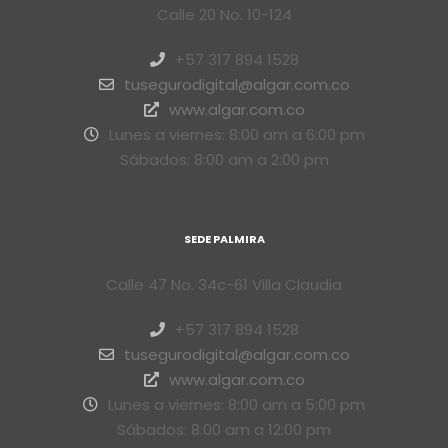
Calle 20 No. 10-124
+57 317 894 1528
tusegurodigital@algar.com.co
www.algar.com.co
Lunes a viernes: 8:00 am a 6:00 pm
Sábados: 8:00 am a 2:00 pm
SEDE PALMIRA
Calle 47 No. 34c-61 Villa Claudia
+57 317 894 1528
tusegurodigital@algar.com.co
www.algar.com.co
Lunes a viernes: 8:00 am a 5:00 pm
Sábados: 8:00 am a 12:00 pm