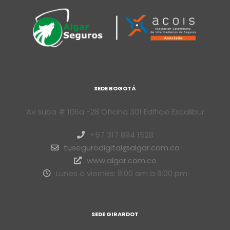
SEDE BOGOTÁ
Av suba # 106a -28 Oficina 301 Edificio Excalibur
+57 317 894 1528
tusegurodigital@algar.com.co
www.algar.com.co
Lunes a viernes: 8:00 am a 6:00 pm
SEDE GIRARDOT