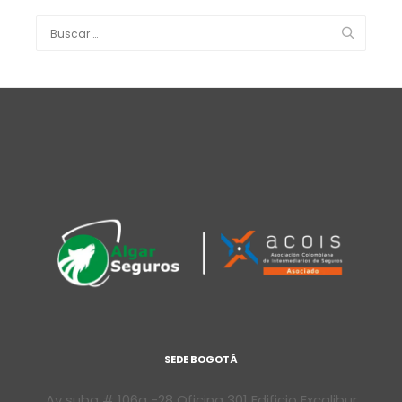
SEDE BOGOTÁ
Av suba # 106a -28 Oficina 301 Edificio Excalibur