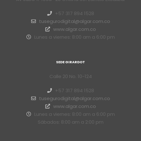
+57 317 894 1528
tusegurodigital@algar.com.co
www.algar.com.co
Lunes a viernes: 8:00 am a 6:00 pm
SEDE GIRARDOT
Calle 20 No. 10-124
+57 317 894 1528
tusegurodigital@algar.com.co
www.algar.com.co
Lunes a viernes: 8:00 am a 6:00 pm
Sábados: 8:00 am a 2:00 pm