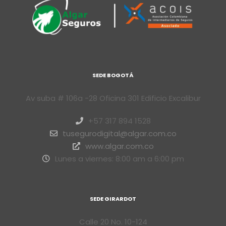
SEDE BOGOTÁ
Av suba # 106a -28 Oficina 301 Edificio Excalibur
+57 317 894 1528
tusegurodigital@algar.com.co
www.algar.com.co
Lunes a viernes: 8:00 am a 6:00 pm
SEDE GIRARDOT
Calle 20 No. 10-124