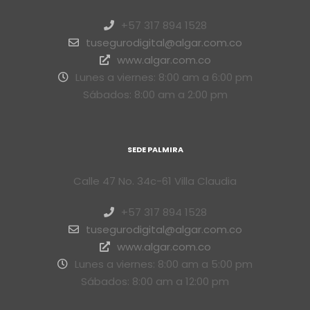
+57 317 894 1528
tusegurodigital@algar.com.co
www.algar.com.co
Lunes a viernes: 8:00 am a 6:00 pm
Sábados: 8:00 am a 2:00 pm
SEDE PALMIRA
Calle 47 No. 34c-61 Villa Claudia
+57 317 894 1528
tusegurodigital@algar.com.co
www.algar.com.co
Lunes a viernes: 8:00 am a 5:00 pm
Sábados: 8:00 am a 12:00 pm