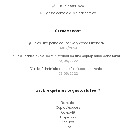
+57 317 894 1528
gestorcomercial@algar.com.co
ÚLTIMOS POST
¿Qué es una póliza educativa y cómo funciona?
14/02/2023
4 Habilidades que el administrador de una copropiedad debe tener
23/08/2022
Día del Administrador de Propiedad Horizontal
03/08/2022
¿Sobre qué más te gustaría leer?
Bienestar
Copropiedades
Covid-19
Empresas
Seguros
Tips