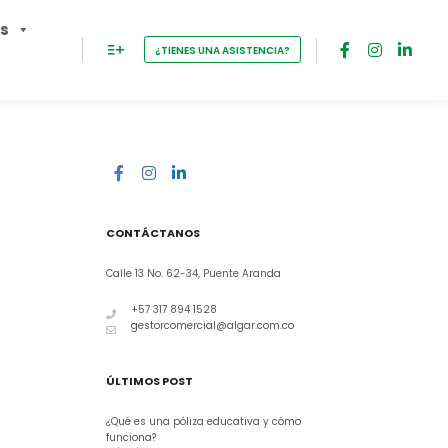
os
¿TIENES UNA ASISTENCIA?
CONTÁCTANOS
Calle 13 No. 62-34, Puente Aranda
+57 317 894 1528
gestorcomercial@algar.com.co
ÚLTIMOS POST
¿Qué es una póliza educativa y cómo
funciona?