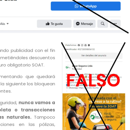
ndo publicidad con el fin
rometiéndoles descuentos
uro obligatorio SOAT.
mentando que quedará
ía siguiente los bloquean
entes.
eguridad,
nunca vamos a
plata o transacciones
s naturales.
Tampoco
iones en las pólizas,